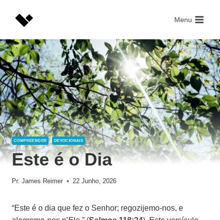
Skip
to
Menu
content
COMPREENDER
DEVOCIONAIS
Este é o Dia
Pr. James Reimer
22 Junho, 2026
“Este é o dia que fez o Senhor; regozijemo-nos, e