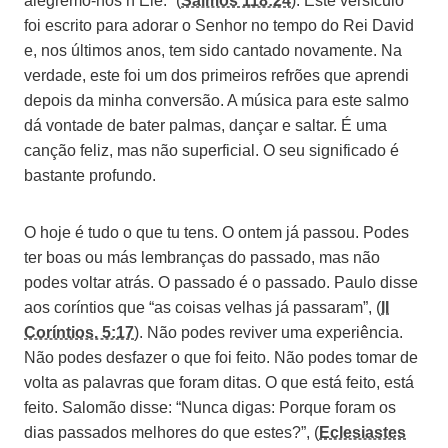
alegremo-nos n’Ele.” (
Salmos 118:24
). Este versículo
foi escrito para adorar o Senhor no tempo do Rei David
e, nos últimos anos, tem sido cantado novamente. Na
verdade, este foi um dos primeiros refrões que aprendi
depois da minha conversão. A música para este salmo
dá vontade de bater palmas, dançar e saltar. É uma
canção feliz, mas não superficial. O seu significado é
bastante profundo.
O hoje é tudo o que tu tens. O ontem já passou. Podes
ter boas ou más lembranças do passado, mas não
podes voltar atrás. O passado é o passado. Paulo disse
aos coríntios que “as coisas velhas já passaram”, (
II
Coríntios. 5:17
). Não podes reviver uma experiência.
Não podes desfazer o que foi feito. Não podes tomar de
volta as palavras que foram ditas. O que está feito, está
feito. Salomão disse: “Nunca digas: Porque foram os
dias passados melhores do que estes?”, (
Eclesiastes