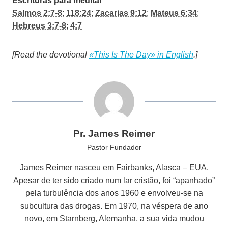
Escrituras para meditar
Salmos 2:7-8
;
118:24
;
Zacarias 9:12
;
Mateus 6:34
;
Hebreus 3:7-8
;
4:7
[Read the devotional
«This Is The Day» in English
.]
Pr. James Reimer
Pastor Fundador
James Reimer nasceu em Fairbanks, Alasca – EUA.
Apesar de ter sido criado num lar cristão, foi “apanhado”
pela turbulência dos anos 1960 e envolveu-se na
subcultura das drogas. Em 1970, na véspera de ano
novo, em Starnberg, Alemanha, a sua vida mudou