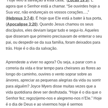
“Hoje veio a salvação a esta casa,” (
Lucas 19:9
). É
agora que o Senhor está a chamar. “Se ouvirdes hoje a
Sua voz, não endureçais os vossos corações…,”
(
Hebreus 3:7-8
). É hoje que Ele está a bater à tua porta,
(
Apocalipse 3:20
). Quando Jesus chamou os seus
discípulos, eles deviam largar tudo e segui-lo. Aqueles
que disseram que primeiro precisavam de enterrar o seu
pai, ou despedir-se da sua família, foram deixados para
trás. Hoje é o dia da salvação.
Aprendeste a viver no agora? Ou seja, a parar com a
correria da vida e tirar tempo para cheirares as flores ao
longo do caminho, ouvires o vento soprar sobre as
árvores, apreciar as pequenas alegrias da vida ou sorrir
para alguém? Joyce Myers disse muitas vezes que a
vida quotidiana deve ser desfrutada. “Hoje é o dia que o
Senhor fez; regozijemo-nos e alegremo-nos n’Ele.” Hoje
é o dia de Deus e ao vivermos hoje é sermos