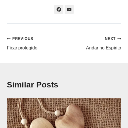
Navegação
PREVIOUS
NEXT
Ficar protegido
Andar no Espírito
de
artigos
Similar Posts