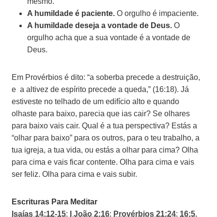
mesmo.
A humildade é paciente.
O orgulho é impaciente.
A humildade deseja a vontade de Deus.
O
orgulho acha que a sua vontade é a vontade de
Deus.
Em Provérbios é dito: “a soberba precede a destruição,
e a altivez de espírito precede a queda,” (16:18). Já
estiveste no telhado de um edifício alto e quando
olhaste para baixo, parecia que ias cair? Se olhares
para baixo vais cair. Qual é a tua perspectiva? Estás a
“olhar para baixo” para os outros, para o teu trabalho, a
tua igreja, a tua vida, ou estás a olhar para cima? Olha
para cima e vais ficar contente. Olha para cima e vais
ser feliz. Olha para cima e vais subir.
Escrituras Para Meditar
Isaías 14:12-15
;
I João 2:16
;
Provérbios 21:24
;
16:5
,