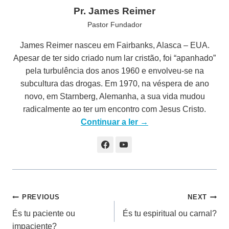
Pr. James Reimer
Pastor Fundador
James Reimer nasceu em Fairbanks, Alasca – EUA.
Apesar de ter sido criado num lar cristão, foi “apanhado”
pela turbulência dos anos 1960 e envolveu-se na
subcultura das drogas. Em 1970, na véspera de ano
novo, em Starnberg, Alemanha, a sua vida mudou
radicalmente ao ter um encontro com Jesus Cristo.
Continuar a ler →
Navegação
PREVIOUS
NEXT
És tu paciente ou
És tu espiritual ou carnal?
de
impaciente?