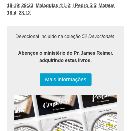
18-19
;
29:23
;
Malaquias 4:1-2
;
I Pedro 5:5
;
Mateus
18:4
;
23:12
Devocional incluido na coleção
52 Devocionais
.
Abençoe o ministério do Pr. James Reimer,
adquirindo estes livros.
Mais informações