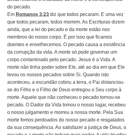
do pecado.
Em
Romanos 3:23
diz que todos pecaram. E uma vez
que todos pecaram, todos morrem. As Escrituras dizem
ainda, que a lei do pecado e da morte estão nos
membros do nosso corpo. É por isso que ficamos
doentes e envelhecemos. O pecado causa a existência
da corrupção da vida. A morte só pode governar um
corpo contaminado pelo pecado. Jesus é a Vida. A
morte não tinha poder sobre Ele, até ao dia em que Ele
levou os nossos pecados sobre Si. Quando isto
aconteceu, a escuridão cobriu a terra, o Pai distanciou-
se do Filho e o Filho de Deus entregou o Seu corpo à
morte. Aquele que não conheceu o pecado tornou-se
pecado. O Dador da Vida tomou o nosso lugar, recebeu
o nosso julgamento e morreu a nossa morte. Pela Sua
morte fomos perdoados do nosso pecado e resgatados
da sua consequência. Ao satisfazer a justiça de Deus, o
pecado e a morte não tinham mais poder. A vida triunfou