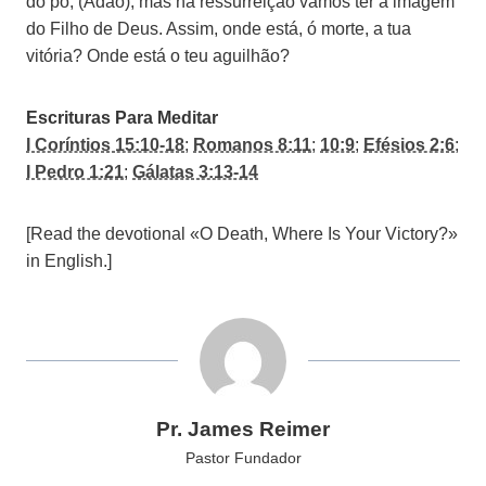
do pó, (Adão), mas na ressurreição vamos ter a imagem
do Filho de Deus. Assim, onde está, ó morte, a tua
vitória? Onde está o teu aguilhão?
Escrituras Para Meditar
I Coríntios 15:10-18
;
Romanos 8:11
;
10:9
;
Efésios 2:6
;
I Pedro 1:21
;
Gálatas 3:13-14
[Read the devotional «O Death, Where Is Your Victory?»
in English.]
Pr. James Reimer
Pastor Fundador