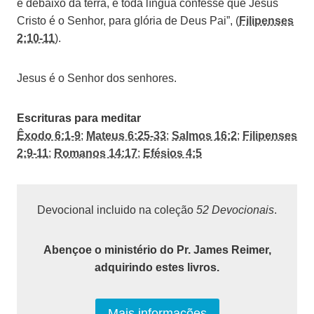
e debaixo da terra, e toda língua confesse que Jesus
Cristo é o Senhor, para glória de Deus Pai”, (
Filipenses
2:10-11
).
Jesus é o Senhor dos senhores.
Escrituras para meditar
Êxodo 6:1-9
;
Mateus 6:25-33
;
Salmos 16:2
;
Filipenses
2:9-11
;
Romanos 14:17
;
Efésios 4:5
Devocional incluido na coleção
52 Devocionais
.
Abençoe o ministério do Pr. James Reimer,
adquirindo estes livros.
Mais informações