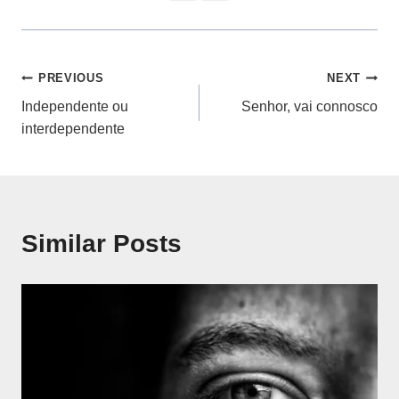
Navegação
PREVIOUS
NEXT
Independente ou
Senhor, vai connosco
de
interdependente
artigos
Similar Posts