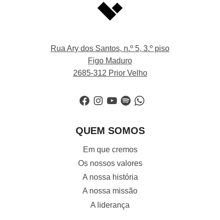
Rua Ary dos Santos, n.º 5, 3.º piso
Figo Maduro
2685-312 Prior Velho
Facebook
Instagram
YouTube
Spotify
WhatsApp
QUEM SOMOS
Em que cremos
Os nossos valores
A nossa história
A nossa missão
A liderança