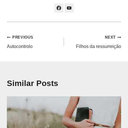
Navegação
PREVIOUS
NEXT
Autocontrolo
Filhos da ressurreição
de
artigos
Similar Posts