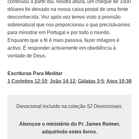
continuou a partir daí. Noutra altura, um cheque de 1000
dólares foi deixado na nossa caixa postal de uma fonte
desconhecida. Vez após vez temos visto a provisão
sobrenatural que nos proporcionou o que precisávamos
para ministrar em Portugal e por todo o mundo.
Enquanto que a fé é mais passiva, fazer milagres é
activo. É responder activamente em obediência à
vontade de Deus.
Escrituras Para Meditar
1 Coríntios 12:10
;
João 14:12
;
Gálatas 3:5
;
Atos 10:38
Devocional incluido na coleção
52 Devocionais
.
Abençoe o ministério do Pr. James Reimer,
adquirindo estes livros.