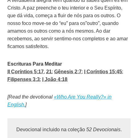
A verdadeira alegria vem quando tu sabes quem és em
Cristo. A paz preenche o teu interior e o Seu Espírito,
que dá vida, começa a fluir de nós para os outros. O
nosso foco move-se do “eu” para os”outro”, quando
amamos os outros como a nós mesmos. Ao dar
recebemos, ao servir sentimo-nos completos e ao amar
ficamos satisfeitos.
Escrituras Para Meditar
II Coríntios 5:17
,
21
;
Gênesis 2:7
;
I Coríntios 15:45
;
Filipenses 3:3
;
I João 4:18
[Read the devotional
«Who Are You Really?» in
English.
]
Devocional incluido na coleção
52 Devocionais
.