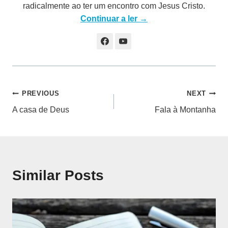
radicalmente ao ter um encontro com Jesus Cristo.
Continuar a ler →
Navegação
PREVIOUS
NEXT
A casa de Deus
Fala à Montanha
de
artigos
Similar Posts