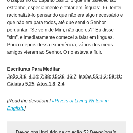
o Baptismo do Espírito Santo, o que me pareceu tão
estranho, especialmente o “falar em línguas”. Eu tentei
racionalizá-lo pensando que não era algo necessário e
que não era para todos, até que senti o Senhor
perguntar: “Se vem de Mim, não queres?” Eu disse
“sim”, e imediatamente comecei a falar em línguas.
Pouco depois dessa experiência, vários dos meus
amigos vieram ao Senhor. O rio estava a fluir.
Escrituras Para Meditar
João 3:6
;
4.14
;
7:38
;
15:26
;
16:7
;
Isaías 55:1-3
;
58:11
;
Gálatas 5.25
;
Atos 1.8
;
2:4
[Read the devotional
«Rivers of Living Water» in
English.
]
Devocional incluido na coleção
52 Devocionais
.