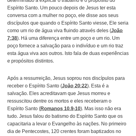
determinado a explicar o trabalho e o propósito do
Espírito Santo. Um pouco depois de Jesus ter esta
conversa com a mulher no poço, ele disse aos seus
discípulos que quando o Espírito Santo viesse, Ele seria
como um rio de água viva fluindo através deles (
João
7:38
). Há uma diferença entre um poço e um rio. Um
poço fornece a salvação para o indivíduo e um rio traz
esta água viva aos outros. Isto fala de duas experiências
e propósitos distintos.
Após a ressurreição, Jesus soprou nos discípulos para
receber o Espírito Santo (
João 20:22
). Esta é a
salvação. Eles acreditavam que Jesus morreu e
ressuscitou dentre os mortos e eles receberam o
Espírito Santo (
Romanos 10.9-10
). Mas isso não era
tudo. Jesus falou do batismo do Espírito Santo que os
capacitaria a levar o Evangelho às nações. No primeiro
dia de Pentecostes, 120 crentes foram baptizados no