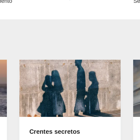
mento
Se
Crentes secretos