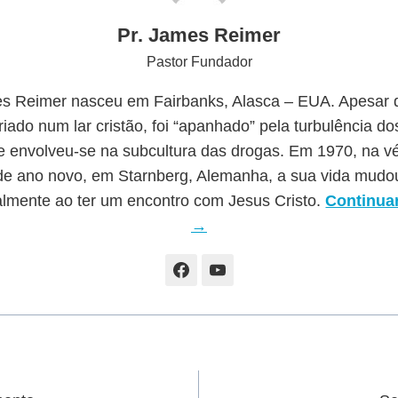
Pr. James Reimer
Pastor Fundador
s Reimer nasceu em Fairbanks, Alasca – EUA. Apesar d
riado num lar cristão, foi “apanhado” pela turbulência d
e envolveu-se na subcultura das drogas. Em 1970, na v
de ano novo, em Starnberg, Alemanha, a sua vida mudo
almente ao ter um encontro com Jesus Cristo.
Continuar
→