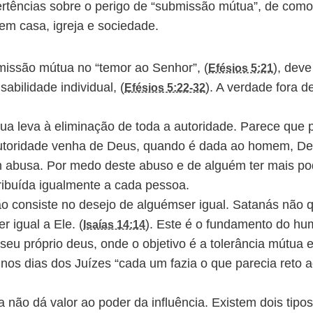
ertências sobre o perigo de “submissão mútua”, de como
m casa, igreja e sociedade.
issão mútua no “temor ao Senhor”, (
), deve
Efésios 5:21
abilidade individual, (
). A verdade fora de
Efésios 5:22-32
a leva à eliminação de toda a autoridade. Parece que pr
utoridade venha de Deus, quando é dada ao homem, Deu
abusa. Por medo deste abuso e de alguém ter mais pod
tribuída igualmente a cada pessoa.
ão consiste no desejo de alguémser igual. Satanás não q
 igual a Ele. (
). Este é o fundamento do h
Isaías 14:14
seu próprio deus, onde o objetivo é a tolerância mútua 
 nos dias dos Juízes “cada um fazia o que parecia reto a
não dá valor ao poder da influência. Existem dois tipo