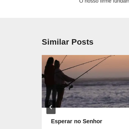
O nosso firme funda
de
artigos
Similar Posts
Esperar no Senhor