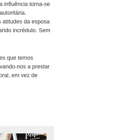
a influência torna-se
utoritária.
s atitudes da esposa
arido incrédulo. Sem
res que temos
evando-nos a prestar
oral, em vez de