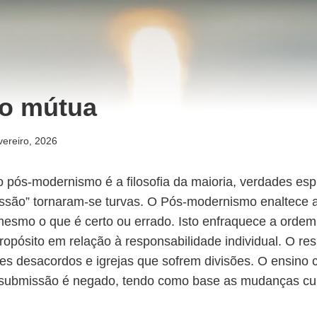
o mútua
vereiro, 2026
ós-modernismo é a filosofia da maioria, verdades espi
issão” tornaram-se turvas. O Pós-modernismo enaltece a
mesmo o que é certo ou errado. Isto enfraquece a orde
ropósito em relação à responsabilidade individual. O res
s desacordos e igrejas que sofrem divisões. O ensino c
 submissão é negado, tendo como base as mudanças cul