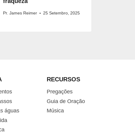
fraqueza
Pr. James 
Pr. James Reimer
25 Setembro, 2025
A
RECURSOS
entos
Pregações
assos
Guia de Oração
as águas
Música
ida
ca