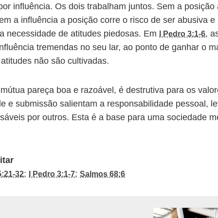
por influência. Os dois trabalham juntos. Sem a posição 
em a influência a posição corre o risco de ser abusiva e a
a necessidade de atitudes piedosas. Em
, a
I Pedro 3:1-6
nfluência tremendas no seu lar, ao ponto de ganhar o m
atitudes não são cultivadas.
útua pareça boa e razoável, é destrutiva para os valo
de e submissão salientam a responsabilidade pessoal, l
nsáveis por outros. Esta é a base para uma sociedade m
itar
;
;
5:21-32
I Pedro 3:1-7
Salmos 68:6