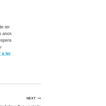
e ter
os anos
éspera
u
 a ler
NEXT