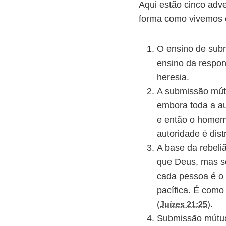
Aqui estão cinco adv
forma como vivemos e
O ensino de subm
ensino da respons
heresia.
A submissão mútu
embora toda a a
e então o homem 
autoridade é dis
A base da rebeli
que Deus, mas ser
cada pessoa é o 
pacífica. É como
(
).
Juízes 21:25
Submissão mútua 