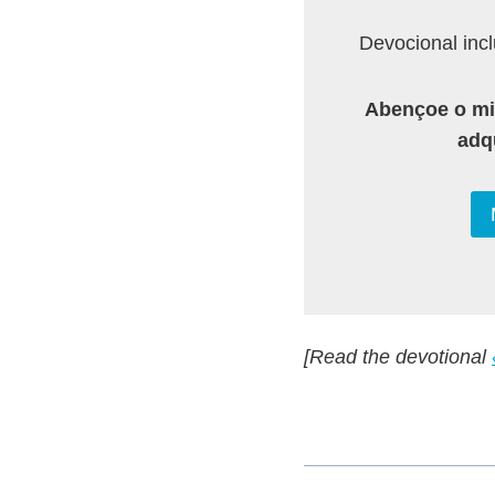
Devocional inc
Abençoe o min
adqu
[Read the devotional