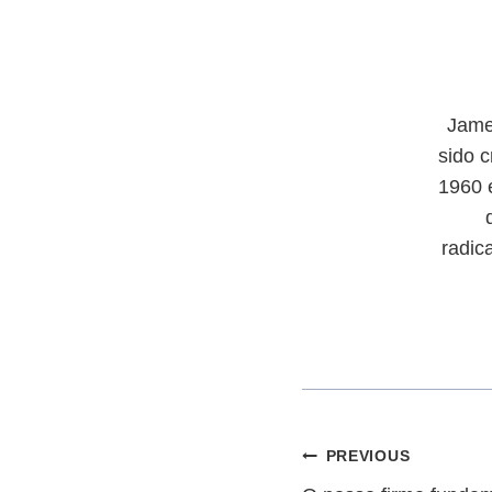
Jame
sido c
1960 
radic
Navegação
PREVIOUS