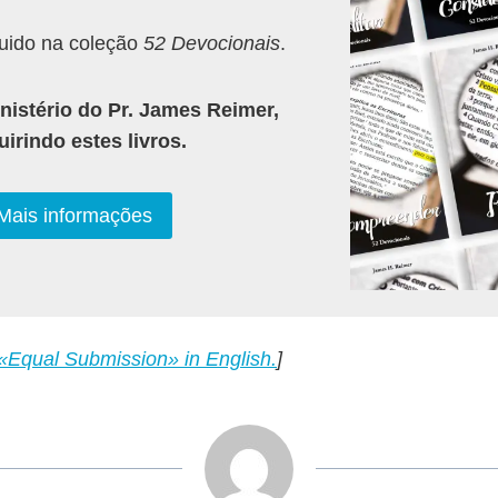
luido na coleção
52 Devocionais
.
istério do Pr. James Reimer,
irindo estes livros.
Mais informações
«Equal Submission» in English.
]